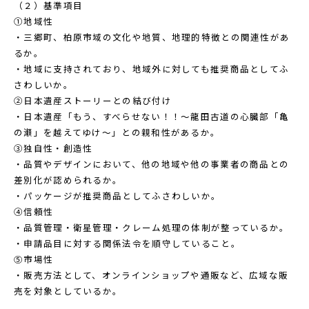
（２）基準項目
①地域性
・三郷町、柏原市域の文化や地質、地理的特徴との関連性があ
るか。
・地域に支持されており、地域外に対しても推奨商品としてふ
さわしいか。
②日本遺産ストーリーとの結び付け
・日本遺産「もう、すべらせない！！～龍田古道の心臓部「亀
の瀬」を越えてゆけ～」との親和性があるか。
③独自性・創造性
・品質やデザインにおいて、他の地域や他の事業者の商品との
差別化が認められるか。
・パッケージが推奨商品としてふさわしいか。
④信頼性
・品質管理・衛星管理・クレーム処理の体制が整っているか。
・申請品目に対する関係法令を順守していること。
⑤市場性
・販売方法として、オンラインショップや通販など、広域な販
売を対象としているか。