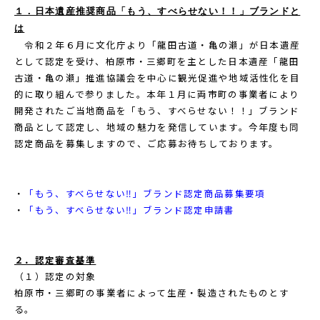
１．日本遺産推奨商品「もう、すべらせない！！」ブランドと
は
令和２年６月に文化庁より「龍田古道・亀の瀬」が日本遺産
として認定を受け、柏原市・三郷町を主とした日本遺産「龍田
古道・亀の瀬」推進協議会を中心に観光促進や地域活性化を目
的に取り組んで参りました。本年１月に両市町の事業者により
開発されたご当地商品を「もう、すべらせない！！」ブランド
商品として認定し、地域の魅力を発信しています。今年度も同
認定商品を募集しますので、ご応募お待ちしております。
・
「もう、すべらせない‼」ブランド認定商品募集要項
・
「もう、すべらせない‼」ブランド認定申請書
２．認定審査基準
（１）認定の対象
柏原市・三郷町の事業者によって生産・製造されたものとす
る。