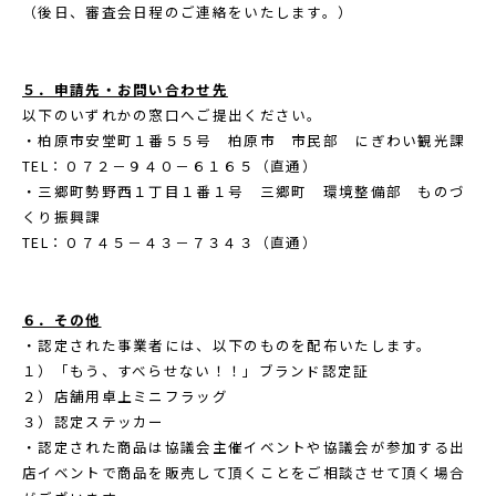
（後日、審査会日程のご連絡をいたします。）
５．申請先・お問い合わせ先
以下のいずれかの窓口へご提出ください。
・柏原市安堂町１番５５号 柏原市 市民部 にぎわい観光課
TEL：０７２－９４０－６１６５（直通）
・三郷町勢野西１丁目１番１号 三郷町 環境整備部 ものづ
くり振興課
TEL：０７４５－４３－７３４３（直通）
６．その他
・認定された事業者には、以下のものを配布いたします。
１）「もう、すべらせない！！」ブランド認定証
２）店舗用卓上ミニフラッグ
３）認定ステッカー
・認定された商品は協議会主催イベントや協議会が参加する出
店イベントで商品を販売して頂くことをご相談させて頂く場合