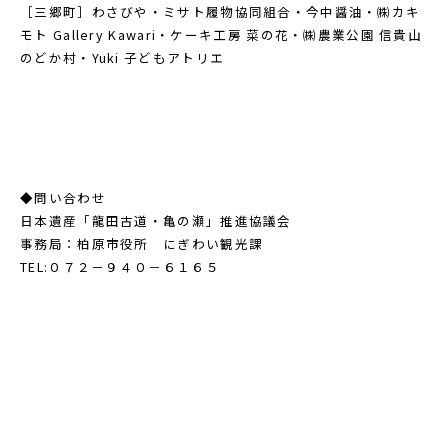
［三郷町］わさびや・ミサト履物協同組合・今中醤油・㈱カキ
モト Gallery Kawari・ケーキ工房 菜の花・㈱農業公園 信貴山
のどか村・Yuki 子どもアトリエ
◆問い合わせ
日本遺産「龍田古道・亀の瀬」推進協議会
事務局：柏原市役所 にぎわい観光課
TEL:０７２－９４０－６１６５