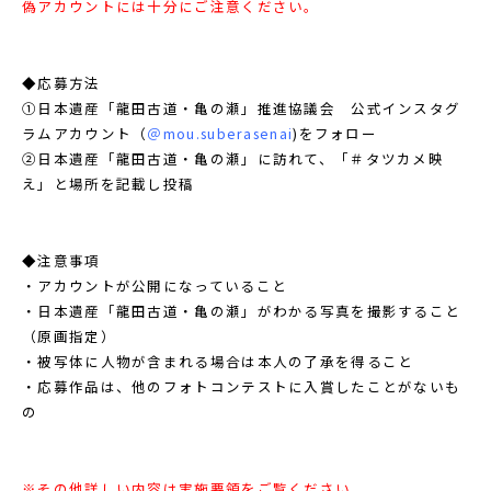
偽アカウントには十分にご注意ください。
◆応募方法
①日本遺産「龍田古道・亀の瀬」推進協議会 公式インスタグ
ラムアカウント（
＠mou.suberasenai
)をフォロー
②日本遺産「龍田古道・亀の瀬」に訪れて、「＃タツカメ映
え」と場所を記載し投稿
◆注意事項
・アカウントが公開になっていること
・日本遺産「龍田古道・亀の瀬」がわかる写真を撮影すること
（原画指定）
・被写体に人物が含まれる場合は本人の了承を得ること
・応募作品は、他のフォトコンテストに入賞したことがないも
の
※その他詳しい内容は実施要領をご覧ください。