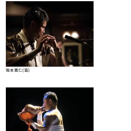
阪本嵩仁(笛)