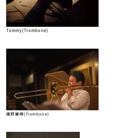
Tommy(Trombone)
礒野展輝(Trombone)