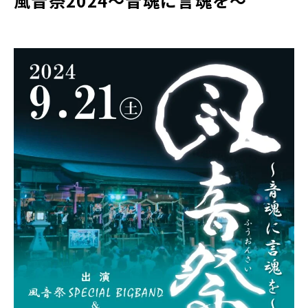
風音祭2024～音魂に言魂を～