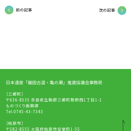
前の記事
次の記事
日本遺産「龍田古道・亀の瀬」推進協議会事務局
［三郷町］
〒636-8535 奈良県生駒郡三郷町勢野西1丁目1-1
ものづくり振興課
Tel.
0745-43-7343
［柏原市］
〒582-8555 大阪府柏原市安堂町1-55